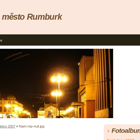
, město Rumburk
ce
ubice 2007
»
Nam-rep-nuit.jpg
Fotoalbu