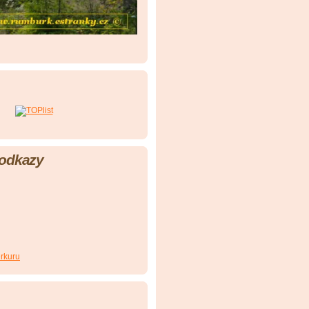
 odkazy
rkuru