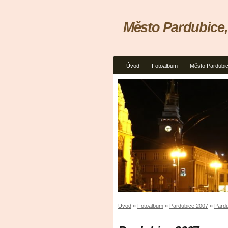
Město Pardubice
Úvod
Fotoalbum
Město Pardubi
Úvod
»
Fotoalbum
»
Pardubice 2007
»
Pard