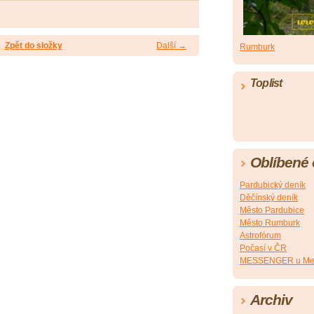
Zpět do složky
Další →
Rumburk
Toplist
Oblíbené
Pardubický deník
Děčínský deník
Město Pardubice
Město Rumburk
Astrofórum
Počasí v ČR
MESSENGER u Me
Archiv