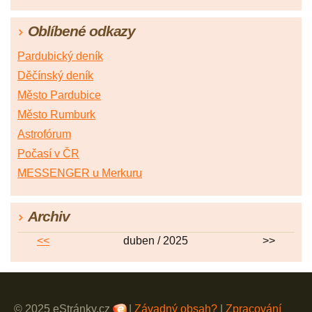
Oblíbené odkazy
Pardubický deník
Děčínský deník
Město Pardubice
Město Rumburk
Astrofórum
Počasí v ČR
MESSENGER u Merkuru
Archiv
<<
duben / 2025
>>
© 2025 eStránky.cz
|
Závadný obsah?
|
Zpracování