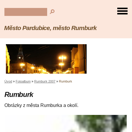
Město Pardubice, město Rumburk
Úvod
»
Fotoalbum
»
Rumburk 2007
»
Rumburk
Rumburk
Obrázky z města Rumburka a okolí.