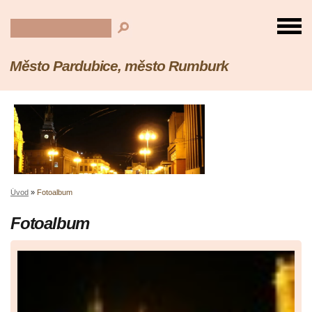
Město Pardubice, město Rumburk
Úvod
»
Fotoalbum
Fotoalbum