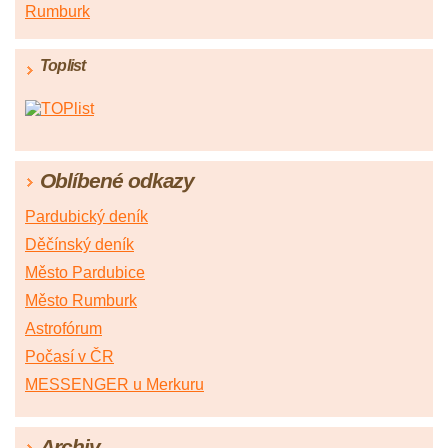
Rumburk
Toplist
Oblíbené odkazy
Pardubický deník
Děčínský deník
Město Pardubice
Město Rumburk
Astrofórum
Počasí v ČR
MESSENGER u Merkuru
Archiv