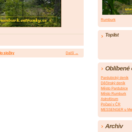
Rumburk
Toplist
do složky
Další →
Oblíbené
Pardubický deník
Děčínský deník
Město Pardubice
Město Rumburk
Astrofórum
Počasí v ČR
MESSENGER u Me
Archiv