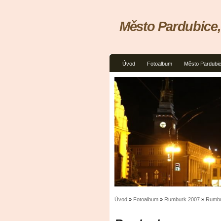
Město Pardubice
Úvod
Fotoalbum
Město Pardubi
Úvod
»
Fotoalbum
»
Rumburk 2007
»
Rumb