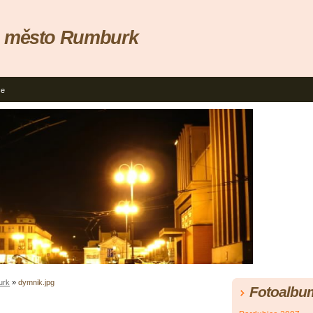
, město Rumburk
ce
urk
»
dymnik.jpg
Fotoalbu