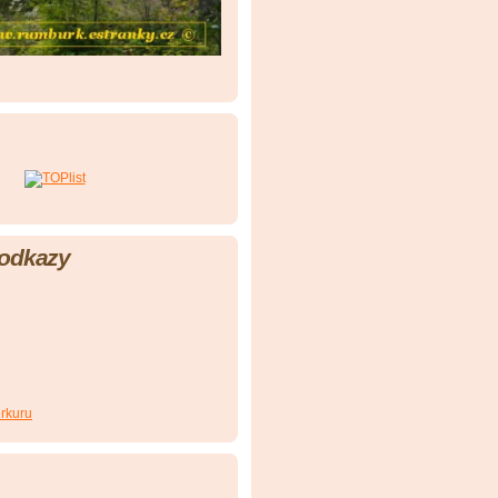
 odkazy
rkuru