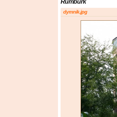
Rumburk
dymnik.jpg