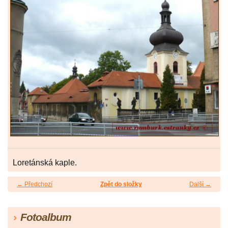
Loretánská kaple.
← Předchozí
Zpět do složky
Další →
Fotoalbum