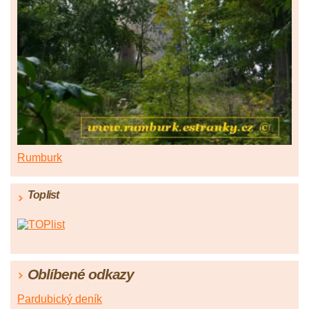
Rumburk
Toplist
Oblíbené odkazy
Pardubický deník