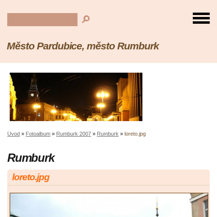
Město Pardubice, město Rumburk
Úvod
»
Fotoalbum
»
Rumburk 2007
»
Rumburk
»
loreto.jpg
Rumburk
loreto.jpg