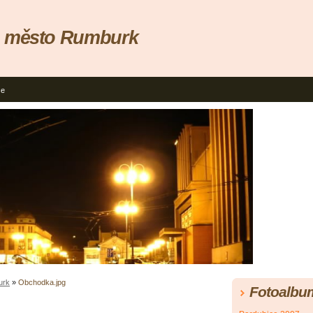
, město Rumburk
ce
urk
»
Obchodka.jpg
Fotoalbu