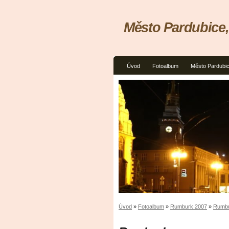
Město Pardubice
Úvod
Fotoalbum
Město Pardubi
Úvod
»
Fotoalbum
»
Rumburk 2007
»
Rumb