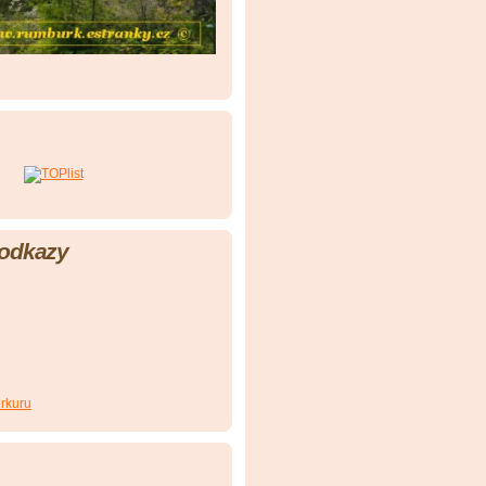
 odkazy
rkuru