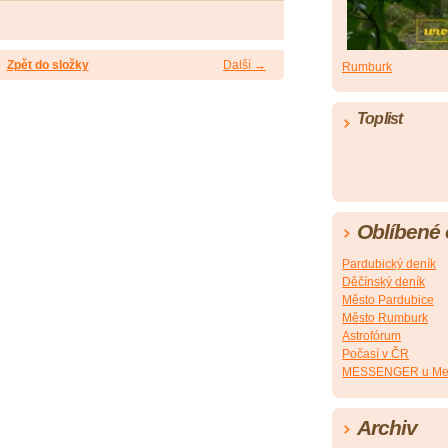
Zpět do složky
Další →
Rumburk
Toplist
Oblíbené
Pardubický deník
Děčínský deník
Město Pardubice
Město Rumburk
Astrofórum
Počasí v ČR
MESSENGER u Me
Archiv